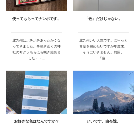
使ってもらってナンボです。
「色」だけじゃない。
北九州はボチボチあったかくな
北九州いい天気です。ぼーっと
ってきました。事務所近くの神
青空を眺めたいですが年度末、
社のサクラちらほら咲き始めま
そうはいきません。前回、
した・・…
「色…
お好きな色はなんですか？
いいです、由布院。