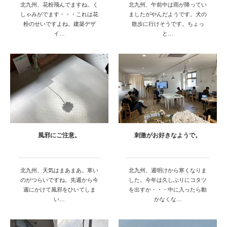
北九州、花粉飛んでますね。く
北九州、午前中は雨が降ってい
しゃみがでます・・・これは花
ましたがやんだようです。犬の
粉のせいですよね。建築デザ
散歩に行けそうです。ちょっ
イ…
と…
風邪にご注意。
刺激がお好きなようで。
北九州、天気はまあまあ。寒い
北九州、週明けから寒くなりま
のがつらいですね。先週から今
した。今年は久しぶりにコタツ
週にかけて風邪をひいてしま
を出すか・・・中に入ったら動
い…
かなくな…