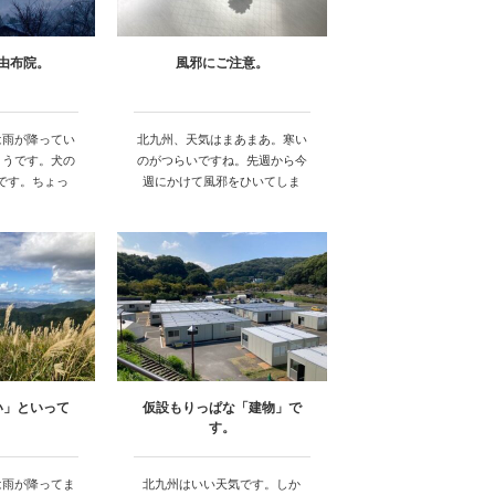
由布院。
風邪にご注意。
は雨が降ってい
北九州、天気はまあまあ。寒い
ようです。犬の
のがつらいですね。先週から今
です。ちょっ
週にかけて風邪をひいてしま
…
い…
い」といって
仮設もりっぱな「建物」で
。
す。
は雨が降ってま
北九州はいい天気です。しか