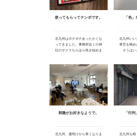
使ってもらってナンボです。
「色」
北九州はボチボチあったかくな
北九州いい
ってきました。事務所近くの神
青空を眺め
社のサクラちらほら咲き始めま
そうはい
した・・…
刺激がお好きなようで。
「行列
北九州、週明けから寒くなりま
北九州も暗