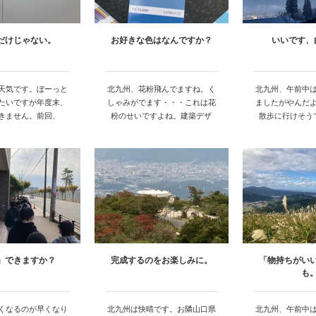
だけじゃない。
お好きな色はなんですか？
いいです、
天気です。ぼーっと
北九州、花粉飛んでますね。く
北九州、午前中
たいですが年度末、
しゃみがでます・・・これは花
ましたがやんだ
きません。前回、
粉のせいですよね。建築デザ
散歩に行けそう
「色…
イ…
と
」できますか？
完成するのをお楽しみに。
「物持ちがい
も
くなるのが早くなり
北九州は快晴です。お隣山口県
北九州、午前中